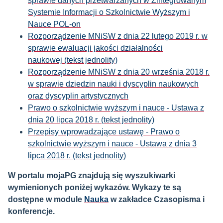
sprawie danych przetwarzanych w Zintegrowanym
Systemie Informacji o Szkolnictwie Wyższym i
Nauce POL-on
Rozporządzenie MNiSW z dnia 22 lutego 2019 r. w
sprawie ewaluacji jakości działalności
naukowej
(tekst jednolity)
Rozporządzenie MNiSW z dnia 20 września 2018 r.
w sprawie dziedzin nauki i dyscyplin naukowych
oraz dyscyplin artystycznych
Prawo o szkolnictwie wyższym i nauce - Ustawa z
dnia 20 lipca 2018 r.
(tekst jednolity)
Przepisy wprowadzające ustawę - Prawo o
szkolnictwie wyższym i nauce - Ustawa z dnia 3
lipca 2018 r. (tekst jednolity)
W portalu mojaPG znajdują się wyszukiwarki
wymienionych poniżej wykazów.
Wykazy te są
dostępne w module
Nauka
w zakładce Czasopisma i
konferencje.