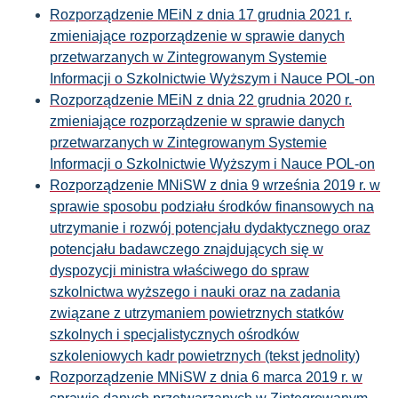
Rozporządzenie MEiN z dnia 17 grudnia 2021 r.
zmieniające rozporządzenie w sprawie danych
przetwarzanych w Zintegrowanym Systemie
Informacji o Szkolnictwie Wyższym i Nauce POL-on
Rozporządzenie MEiN z dnia 22 grudnia 2020 r.
zmieniające rozporządzenie w sprawie danych
przetwarzanych w Zintegrowanym Systemie
Informacji o Szkolnictwie Wyższym i Nauce POL-on
Rozporządzenie MNiSW z dnia 9 września 2019 r. w
sprawie sposobu podziału środków finansowych na
utrzymanie i rozwój potencjału dydaktycznego oraz
potencjału badawczego znajdujących się w
dyspozycji ministra właściwego do spraw
szkolnictwa wyższego i nauki oraz na zadania
związane z utrzymaniem powietrznych statków
szkolnych i specjalistycznych ośrodków
szkoleniowych kadr powietrznych (tekst jednolity)
Rozporządzenie MNiSW z dnia 6 marca 2019 r. w