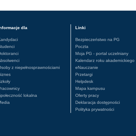
nformacje dla
Linki
Kandydaci
Bezpieczeństwo na PG
tudenci
Poczta
oktoranci
Moja PG - portal uczelniany
Absolwenci
Kalendarz roku akademickiego
Osoby z niepełnosprawnościami
eNauczanie
iznes
Przetargi
zkoły
Helpdesk
Pracownicy
Mapa kampusu
połeczność lokalna
Oferty pracy
Media
Deklaracja dostępności
Polityka prywatności