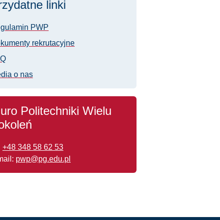
rzydatne linki
gulamin PWP
kumenty rekrutacyjne
AQ
dia o nas
iuro Politechniki Wielu
okoleń
.
+48 348 58 62 53
mail:
pwp@pg.edu.pl