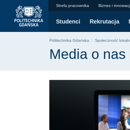
Media o nas | Polit
Przejdź
Przejdź
Przejdź
Strefa pracownika
Biznes i innowac
do
do
do
menu
wyszukiwarki
treści
Studenci
Rekrutacja
głównego
Ścieżka nawigac
Politechnika Gdańska
Społeczność lokal
Treść strony
Media o nas