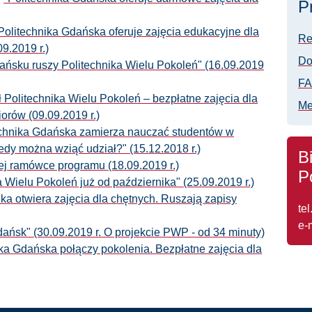
P
"Politechnika Gdańska oferuje zajęcia edukacyjne dla
Re
09.2019 r.)
Do
ańsku ruszy Politechnika Wielu Pokoleń" (16.09.2019
F
ł Politechnika Wielu Pokoleń – bezpłatne zajęcia dla
Me
iorów (09.09.2019 r.)
technika Gdańska zamierza nauczać studentów w
dy można wziąć udział?" (15.12.2018 r.)
B
 ramówce programu (18.09.2019 r.)
P
a Wielu Pokoleń już od października" (25.09.2019 r.)
ika otwiera zajęcia dla chętnych. Ruszają zapisy
tel
e-
dańsk" (30.09.2019 r. O projekcie PWP - od 34 minuty)
ika Gdańska połączy pokolenia. Bezpłatne zajęcia dla