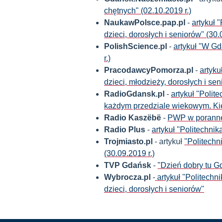
chętnych" (02.10.2019 r.)
NaukawPolsce.pap.pl
-
artykuł 
dzieci, dorosłych i seniorów" (30.
PolishScience.pl
-
artykuł "W Gd
r.)
PracodawcyPomorza.pl
-
artyku
dzieci, młodzieży, dorosłych i sen
RadioGdansk.pl
-
artykuł "Poli
każdym przedziale wiekowym. Kie
Radio Kaszëbë
-
PWP w porannej
Radio Plus
-
artykuł "Politechnik
Trojmiasto.pl
- artykuł
"Politechn
(30.09.2019 r.)
TVP Gdańsk
-
"Dzień dobry tu G
Wybrocza.pl
-
artykuł "Politechn
dzieci, dorosłych i seniorów"