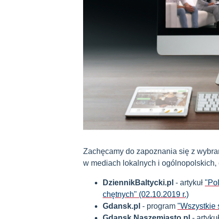
Zachęcamy do zapoznania się z wybran
w mediach lokalnych i ogólnopolskich,
DziennikBaltycki.pl
- artykuł
"Po
chętnych" (02.10.2019 r.)
Gdansk.pl
- program
"Wszystkie s
Gdansk.Naszemiasto.pl
- artyku