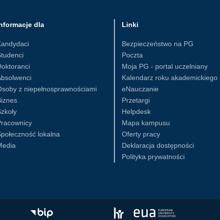
nformacje dla
Linki
Kandydaci
Bezpieczeństwo na PG
tudenci
Poczta
oktoranci
Moja PG - portal uczelniany
Absolwenci
Kalendarz roku akademickiego
Osoby z niepełnosprawnościami
eNauczanie
iznes
Przetargi
zkoły
Helpdesk
Pracownicy
Mapa kampusu
połeczność lokalna
Oferty pracy
Media
Deklaracja dostępności
Polityka prywatności