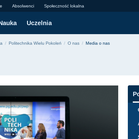
echnika Gdańska
je
Absolwenci
Społeczność lokalna
Nauka
Uczelnia
yjna
na
Politechnika Wielu Pokoleń
O nas
Media o nas
N
P