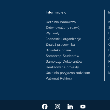
Informacje o
I
Uczelnia Badawcza
Zrównoważony rozwój
S
Wydziały
D
Jednostki i organizacje
Znajdź pracownika
Biblioteka online
B
Samorząd Studentów
S
Samorząd Doktorantów
Realizowane projekty
S
Uczelnia przyjazna rodzicom
Patronat Rektora