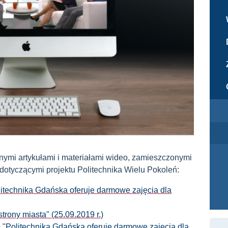
ymi artykułami i materiałami wideo, zamieszczonymi
 dotyczącymi projektu Politechnika Wielu Pokoleń:
litechnika Gdańska oferuje darmowe zajęcia dla
trony miasta" (25.09.2019 r.)
ł
"Politechnika Gdańska oferuje darmowe zajęcia dla