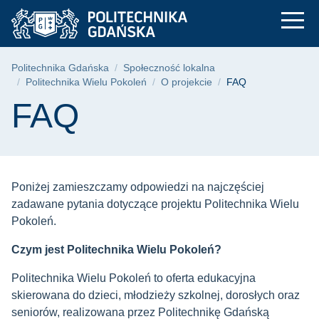
FAQ - Politechnika W
Przejdź
Przejdź
Przejdź
do
do
do
menu
wyszukiwarki
treści
głównego
Ścieżka nawigacyjna
Politechnika Gdańska
Społeczność lokalna
Politechnika Wielu Pokoleń
O projekcie
FAQ
Treść strony
FAQ
Poniżej zamieszczamy odpowiedzi na najczęściej
zadawane pytania dotyczące projektu Politechnika Wielu
Pokoleń.
Czym jest Politechnika Wielu Pokoleń?
Politechnika Wielu Pokoleń to oferta edukacyjna
skierowana do dzieci, młodzieży szkolnej, dorosłych oraz
seniorów, realizowana przez Politechnikę Gdańską