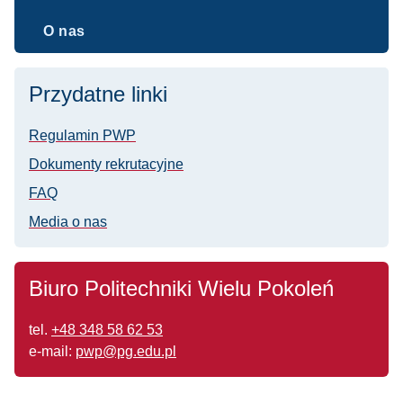
O nas
Przydatne linki
Regulamin PWP
Dokumenty rekrutacyjne
FAQ
Media o nas
Biuro Politechniki Wielu Pokoleń
tel.
+48 348 58 62 53
e-mail:
pwp@pg.edu.pl