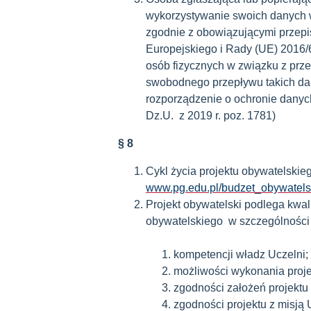
wykorzystywanie swoich danych w
zgodnie z obowiązującymi przep
Europejskiego i Rady (UE) 2016/6
osób fizycznych w związku z pr
swobodnego przepływu takich da
rozporządzenie o ochronie danych
Dz.U. z 2019 r. poz. 1781)
§ 8
Cykl życia projektu obywatelskieg
www.pg.edu.pl/budzet_obywatels
Projekt obywatelski podlega kwal
obywatelskiego w szczególności
kompetencji władz Uczelni;
możliwości wykonania proje
zgodności założeń projektu
zgodności projektu z misją 