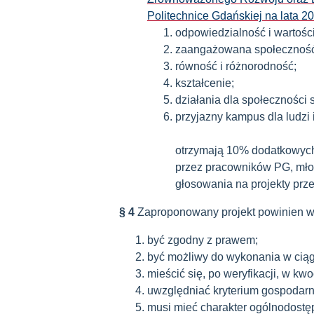
Politechnice
Gdańskiej na lata 2
odpowiedzialność i wartości
zaangażowana społecznoś
równość i różnorodność;
kształcenie;
działania dla społeczności
przyjazny kampus dla ludzi 
otrzymają 10% dodatkowych
przez pracowników PG, mło
głosowania na projekty prz
§ 4
Zaproponowany projekt powinien w
być zgodny z prawem;
być możliwy do wykonania w ciąg
mieścić się, po weryfikacji, w kw
uwzględniać kryterium gospodarn
musi mieć charakter ogólnodostę