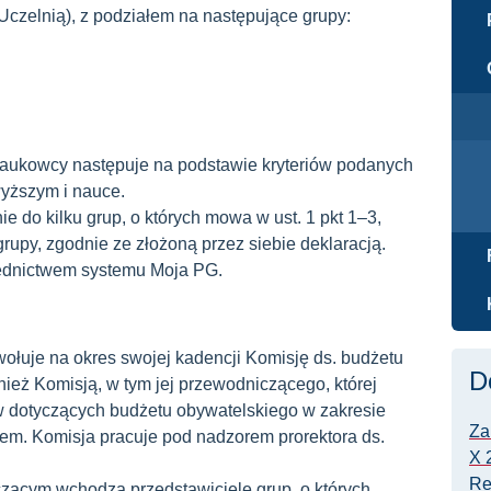
Uczelnią), z podziałem na następujące grupy:
 naukowcy następuje na podstawie kryteriów podanych
wyższym i nauce.
e do kilku grup, o których mowa w ust. 1 pkt 1–3,
grupy, zgodnie ze złożoną przez siebie deklaracją.
rednictwem systemu Moja PG.
wołuje na okres swojej kadencji Komisję ds. budżetu
D
ież Komisją, w tym jej przewodniczącego, której
 dotyczących budżetu obywatelskiego w zakresie
Za
em. Komisja pracuje pod nadzorem prorektora ds.
X 
Re
zącym wchodzą przedstawiciele grup, o których