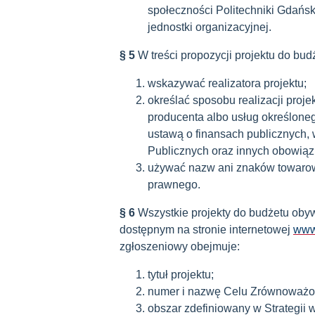
społeczności Politechniki Gdańs
jednostki organizacyjnej.
§ 5
W treści propozycji projektu do bu
wskazywać realizatora projektu;
określać sposobu realizacji pro
producenta albo usług określone
ustawą o finansach publicznych
Publicznych oraz innych obowiąz
używać nazw ani znaków towarowyc
prawnego.
§ 6
Wszystkie projekty do budżetu oby
dostępnym na stronie internetowej
www
zgłoszeniowy obejmuje:
tytuł projektu;
numer i nazwę Celu Zrównoważon
obszar zdefiniowany w Strategi