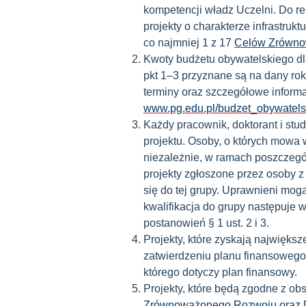
kompetencji władz Uczelni. Do re
projekty o charakterze infrastruk
co najmniej 1 z 17
Celów
Zrówno
Kwoty budżetu obywatelskiego dl
pkt 1–3
przyznane są na dany ro
terminy oraz szczegółowe informa
www.pg.edu.pl/budzet_obywatels
Każdy pracownik, doktorant i stu
projektu. Osoby, o których mowa 
niezależnie, w ramach poszczegól
projekty zgłoszone przez osoby z
się do tej grupy. Uprawnieni mogą
kwalifikacja do grupy następuje 
postanowień § 1 ust. 2 i 3.
Projekty, które zyskają najwięks
zatwierdzeniu planu finansowego
którego dotyczy plan finansowy.
Projekty, które będą zgodne z o
Zrównoważonego Rozwoju oraz De