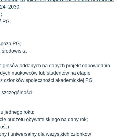
024
–
2030:
;
ć PG;
 spoza PG;
i środowiska
 głosów oddanych na danych projekt odpowiednio
dych naukowców lub studentów na etapie
ez członków społeczności akademickiej PG.
 szczególności:
u jednego roku;
ocie budżetu obywatelskiego na dany rok;
ości;
pny i uniwersalny dla wszystkich członków