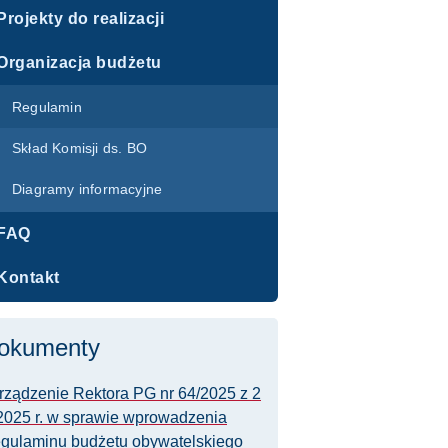
Projekty do realizacji
Organizacja budżetu
Regulamin
Skład Komisji ds. BO
Diagramy informacyjne
FAQ
Kontakt
okumenty
rządzenie Rektora PG nr 64/2025 z 2
2025 r. w sprawie wprowadzenia
gulaminu budżetu obywatelskiego