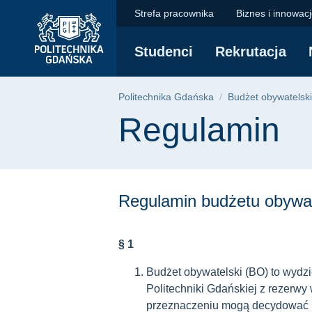
Regulamin - Budżet 
Przejdź
Przejdź
Przejdź
Strefa pracownika
Biznes i innowac
do
do
do
menu
wyszukiwarki
treści
Studenci
Rekrutacja
głównego
Ścieżka nawigac
Politechnika Gdańska
Budżet obywatelski
Treść strony
Regulamin
Regulamin budżetu obywate
§ 1
Budżet obywatelski (BO) to wyd
Politechniki Gdańskiej z rezerwy 
przeznaczeniu mogą decydować pr