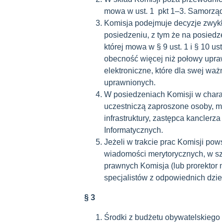
mowa w ust. 1 pkt 1–3. Samorząd
Komisja podejmuje decyzje zwyk
posiedzeniu, z tym że na posiedz
której mowa w § 9 ust. 1 i § 10 u
obecność więcej niż połowy upr
elektroniczne, które dla swej wa
uprawnionych.
W posiedzeniach Komisji w char
uczestniczą zaproszone osoby, m.
infrastruktury, zastępca kanclerz
Informatycznych.
Jeżeli w trakcie prac Komisji po
wiadomości merytorycznych, w szc
prawnych Komisja (lub prorektor 
specjalistów z odpowiednich dzie
§ 3
Środki z budżetu obywatelskiego 