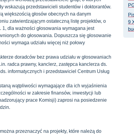
P
y wskazują przedstawicieli studentów i doktorantów.
łą większością głosów obecnych na danym
Pi
eniu zatwierdzającym ostateczną listę projektów, o
9 
st. 1, dla ważności głosowania wymagana jest
bu
awnionych do głosowania. Dopuszcza się głosowanie
żności wymaga udziału więcej niż połowy
akterze doradców bez prawa udziału w głosowaniach
in. radca prawny, kanclerz, zastępca kanclerza ds.
a ds. informatycznych i przedstawiciel Centrum Usług
wstaną wątpliwości wymagające dla ich wyjaśnienia
zególności w zakresie finansów, inwestycji lub
nadzorujący prace Komisji) zaprosi na posiedzenie
dzin.
można przeznaczyć na projekty, które należą do