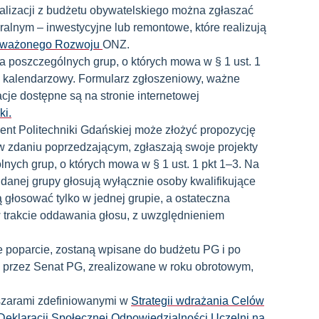
alizacji z budżetu obywatelskiego można zgłaszać
turalnym – inwestycyjne lub remontowe, które realizują
ważonego Rozwoju
ONZ.
a poszczególnych grup, o których mowa w § 1 ust. 1
k kalendarzowy. Formularz zgłoszeniowy, ważne
cje dostępne są na stronie internetowej
ki
.
dent Politechniki Gdańskiej może złożyć propozycję
w zdaniu poprzedzającym, zgłaszają swoje projekty
nych grup, o których mowa w § 1 ust. 1 pkt 1–3. Na
 danej grupy głosują wyłącznie osoby kwalifikujące
 głosować tylko w jednej grupie, a ostateczna
w trakcie oddawania głosu, z uwzględnieniem
ze poparcie, zostaną wpisane do budżetu PG i po
 przez Senat PG, zrealizowane w roku obrotowym,
bszarami zdefiniowanymi w
Strategii wdrażania Celów
klaracji Społecznej Odpowiedzialności Uczelni na