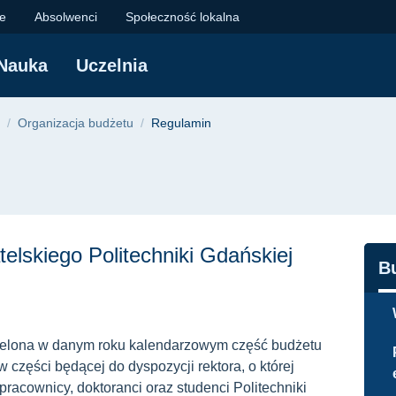
obywatelski | Polite
je
Absolwenci
Społeczność lokalna
Nauka
Uczelnia
yjna
Organizacja budżetu
Regulamin
lskiego Politechniki Gdańskiej
N
B
zielona w danym roku kalendarzowym część budżetu
w części będącej do dyspozycji rektora, o której
acownicy, doktoranci oraz studenci Politechniki