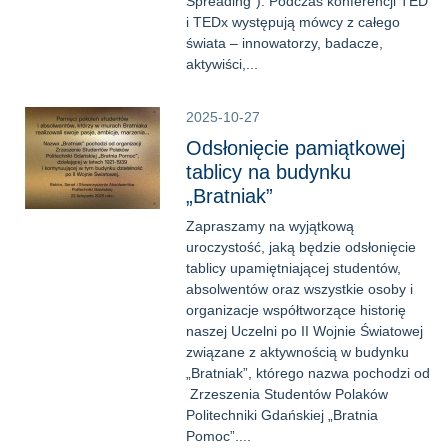
Spreading”). Podczas konferencji TED
i TEDx występują mówcy z całego
świata – innowatorzy, badacze,
aktywiści,...
2025-10-27
Odsłonięcie pamiątkowej
tablicy na budynku
„Bratniak”
Zapraszamy na wyjątkową
uroczystość, jaką będzie odsłonięcie
tablicy upamiętniającej studentów,
absolwentów oraz wszystkie osoby i
organizacje współtworzące historię
naszej Uczelni po II Wojnie Światowej
związane z aktywnością w budynku
„Bratniak”, którego nazwa pochodzi od
Zrzeszenia Studentów Polaków
Politechniki Gdańskiej „Bratnia
Pomoc”....