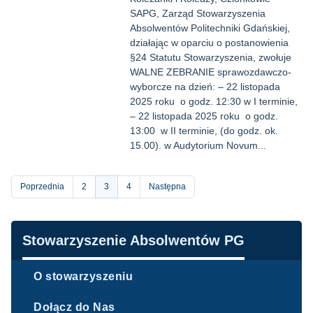
SAPG, Zarząd Stowarzyszenia
Absolwentów Politechniki Gdańskiej,
działając w oparciu o postanowienia
§24 Statutu Stowarzyszenia, zwołuje
WALNE ZEBRANIE sprawozdawczo-
wyborcze na dzień: – 22 listopada
2025 roku o godz. 12:30 w I terminie,
– 22 listopada 2025 roku o godz.
13:00 w II terminie, (do godz. ok.
15.00). w Audytorium Novum...
Stronicowanie
Poprzednia
Strona
2
Bieżąca
3
Strona
4
Następna
strona
Nawigacja
Stowarzyszenie Absolwentów PG
O stowarzyszeniu
Dołącz do Nas