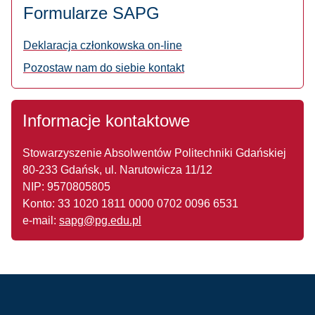
Formularze SAPG
Deklaracja członkowska on-line
Pozostaw nam do siebie kontakt
Informacje kontaktowe
Stowarzyszenie Absolwentów Politechniki Gdańskiej
80-233 Gdańsk, ul. Narutowicza 11/12
NIP: 9570805805
Konto:
33 1020 1811 0000
0702 0096 6531
e-mail:
sapg@pg.edu.pl