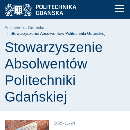
Stowarzyszenie Abso
Przejdź
Przejdź
Przejdź
do
do
do
menu
wyszukiwarki
treści
głównego
Ścieżka nawigacyjna
Politechnika Gdańska
Stowarzyszenie Absolwentów Politechniki Gdańskiej
Treść strony
Stowarzyszenie
Absolwentów
Politechniki
Gdańskiej
2025-11-24