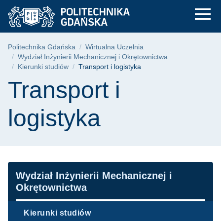
Transport i logistyka
Przejdź
Przejdź
Przejdź
do
do
do
menu
wyszukiwarki
treści
głównego
Ścieżka nawigacyjna
Politechnika Gdańska
Wirtualna Uczelnia
Wydział Inżynierii Mechanicznej i Okrętownictwa
Kierunki studiów
Transport i logistyka
Treść strony
Transport i
logistyka
Nawigacja
Wydział Inżynierii Mechanicznej i
Okrętownictwa
Kierunki studiów