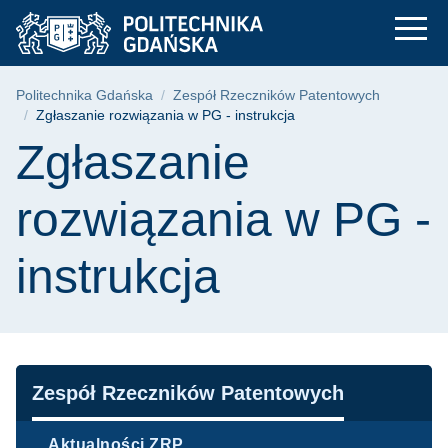
Zgłaszanie rozwiązan
Przejdź
Przejdź
Przejdź
do
do
do
menu
wyszukiwarki
treści
głównego
Ścieżka nawigacyjna
Politechnika Gdańska
Zespół Rzeczników Patentowych
Zgłaszanie rozwiązania w PG - instrukcja
Treść strony
Zgłaszanie
rozwiązania w PG -
instrukcja
Nawigacja
Zespół Rzeczników Patentowych
Aktualności ZRP