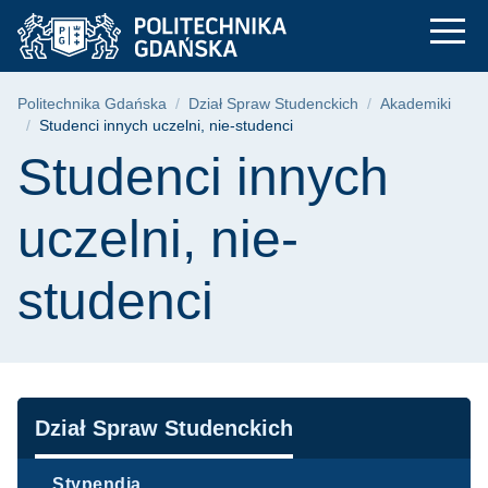
Studenci innych ucze
Przejdź
Przejdź
Przejdź
do
do
do
menu
wyszukiwarki
treści
głównego
Ścieżka nawigacyjna
Politechnika Gdańska
Dział Spraw Studenckich
Akademiki
Studenci innych uczelni, nie-studenci
Treść strony
Studenci innych
uczelni, nie-
studenci
Nawigacja
Dział Spraw Studenckich
Stypendia