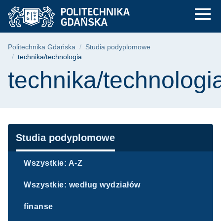
technika/technologia
Przejdź
Przejdź
Przejdź
do
do
do
menu
wyszukiwarki
treści
głównego
Ścieżka nawigacyjna
Politechnika Gdańska
Studia podyplomowe
technika/technologia
Treść strony
technika/technologi
Nawigacja
Studia podyplomowe
Wszystkie: A-Z
Wszystkie: według wydziałów
finanse